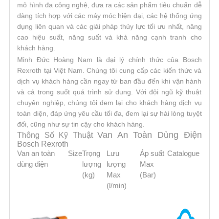
mô hình đa công nghệ, đưa ra các sản phẩm tiêu chuẩn dễ
dàng tích hợp với các máy móc hiện đại, các hệ thống ứng
dụng liên quan và các giải pháp thủy lực tối ưu nhất, nâng
cao hiệu suất, năng suất và khả năng cạnh tranh cho
khách hàng.
Minh Đức Hoàng Nam là đại lý chính thức của Bosch
Rexroth tại Việt Nam. Chúng tôi cung cấp các kiến thức và
dịch vụ khách hàng cần ngay từ ban đầu đến khi vận hành
và cả trong suốt quá trình sử dụng. Với đội ngũ kỹ thuật
chuyên nghiệp, chúng tôi đem lại cho khách hàng dịch vụ
toàn diện, đáp ứng yêu cầu tối đa, đem lại sự hài lòng tuyệt
đối, cũng như sự tin cậy cho khách hàng.
Van An Toàn Dùng Điện
Thông Số Kỹ Thuật
Bosch Rexroth
Van an toàn
Size
Trọng
Lưu
Áp suất
Catalogue
dùng điện
lượng
lượng
Max
(kg)
Max
(Bar)
(l/min)