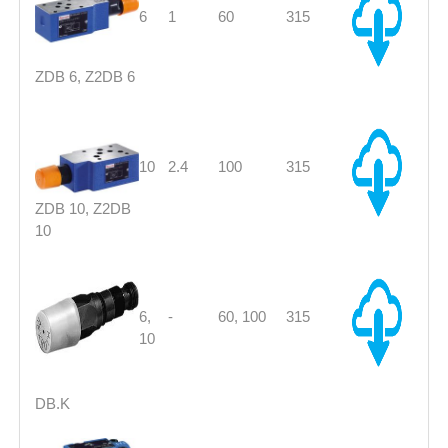
6
1
60
315
ZDB 6, Z2DB 6
10
2.4
100
315
ZDB 10, Z2DB
10
6,
-
60, 100
315
10
DB.K