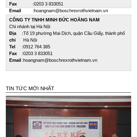
Fax
:
0203 3 833051
Email
:
hoangnam@boschrexrothvietnam.vn
CÔNG TY TNHH MINH ĐỨC HOÀNG NAM​
Chi nhánh tại Hà Nội
Địa
:
Tổ 19 phường Mai Dịch, quận Cầu Giấy, thành phố
chỉ
Hà Nội
Tel
:
0912 764 385
Fax
:
0203 3 833051
Email
:
hoangnam@boschrexrothvietnam.vn
TIN TỨC MỚI NHẤT