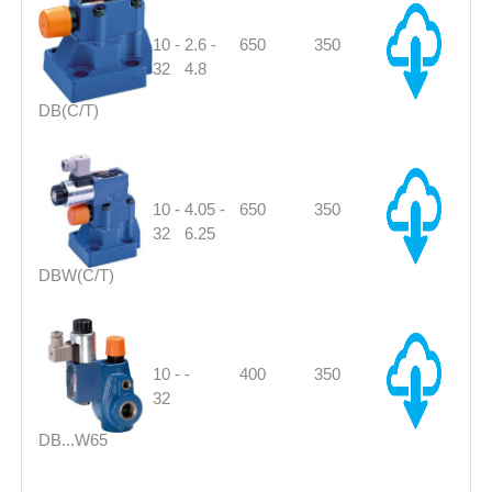
10 -
2.6 -
650
350
32
4.8
DB(C/T)
10 -
4.05 -
650
350
32
6.25
DBW(C/T)
10 -
-
400
350
32
DB...W65