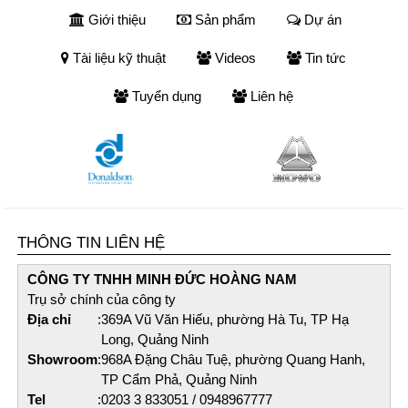
Giới thiệu
Sản phẩm
Dự án
Tài liệu kỹ thuật
Videos
Tin tức
Tuyển dụng
Liên hệ
THÔNG TIN LIÊN HỆ
CÔNG TY TNHH MINH ĐỨC HOÀNG NAM​
Trụ sở chính của công ty
Địa chỉ
:
369A Vũ Văn Hiếu, phường Hà Tu, TP Hạ
Long, Quảng Ninh
Showroom
:
968A Đặng Châu Tuệ, phường Quang Hanh,
TP Cẩm Phả, Quảng Ninh
Tel
:
0203 3 833051 / 0948967777