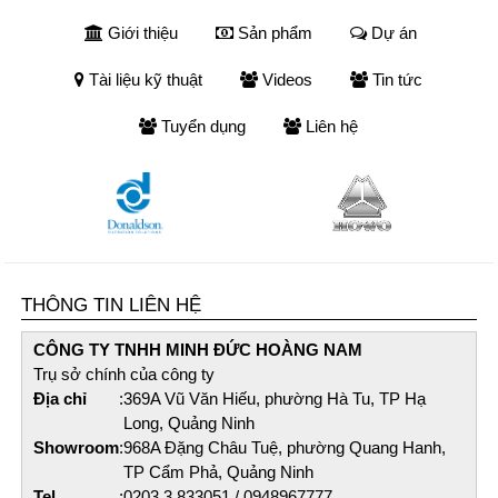
Giới thiệu
Sản phẩm
Dự án
Tài liệu kỹ thuật
Videos
Tin tức
Tuyển dụng
Liên hệ
THÔNG TIN LIÊN HỆ
CÔNG TY TNHH MINH ĐỨC HOÀNG NAM​
Trụ sở chính của công ty
Địa chỉ
:
369A Vũ Văn Hiếu, phường Hà Tu, TP Hạ
Long, Quảng Ninh
Showroom
:
968A Đặng Châu Tuệ, phường Quang Hanh,
TP Cẩm Phả, Quảng Ninh
Tel
:
0203 3 833051 / 0948967777