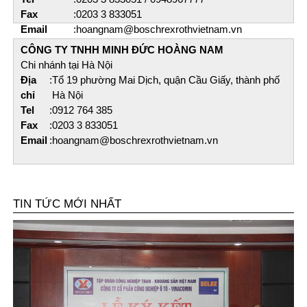
Fax
:
0203 3 833051
Email
:
hoangnam@boschrexrothvietnam.vn
CÔNG TY TNHH MINH ĐỨC HOÀNG NAM​
Chi nhánh tại Hà Nội
Địa
:
Tổ 19 phường Mai Dịch, quận Cầu Giấy, thành phố
chỉ
Hà Nội
Tel
:
0912 764 385
Fax
:
0203 3 833051
Email
:
hoangnam@boschrexrothvietnam.vn
TIN TỨC MỚI NHẤT