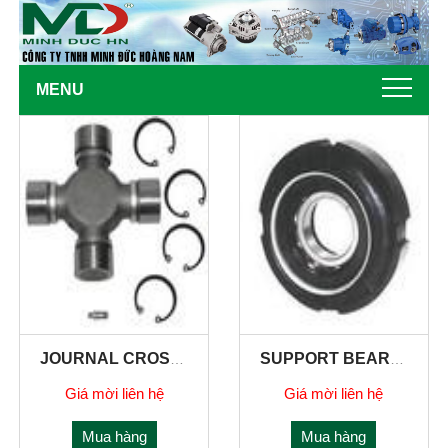
MENU
JOURNAL CROSS (BEARING CROSS) 386073,1422442 1541072, 264044, 264043
SUPPORT BEARING,COMPLETTE 1113031,1720420, 1387764, 294270,
Giá mời liên hệ
Giá mời liên hệ
Mua hàng
Mua hàng