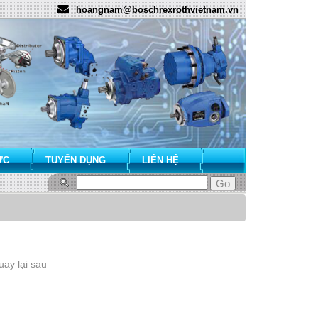
hoangnam@boschrexrothvietnam.vn
ỨC
TUYỂN DỤNG
LIÊN HỆ
ay lại sau