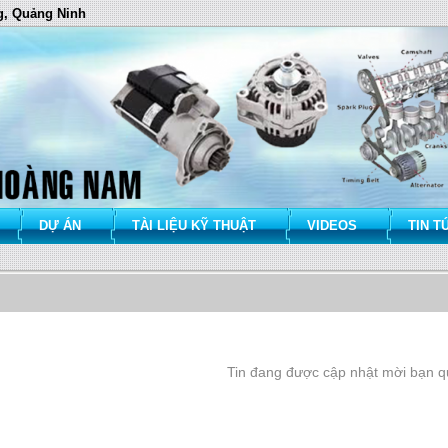
g, Quảng Ninh
DỰ ÁN
TÀI LIỆU KỸ THUẬT
VIDEOS
TIN T
Tin đang được cập nhật mời bạn qu