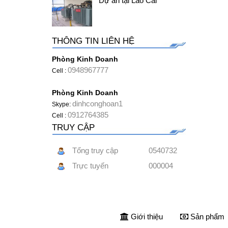
Dự án tại Lào Cai
THÔNG TIN LIÊN HỆ
Phòng Kinh Doanh
0948967777
Cell :
Phòng Kinh Doanh
dinhconghoan1
Skype:
0912764385
Cell :
TRUY CẬP
Tổng truy cập
0540732
Trực tuyến
000004
Giới thiệu
Sản phẩm