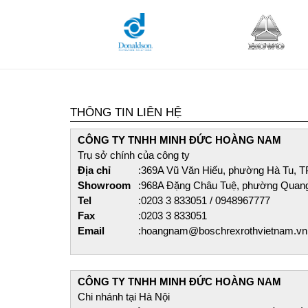
THÔNG TIN LIÊN HỆ
CÔNG TY TNHH MINH ĐỨC HOÀNG NAM​
Trụ sở chính của công ty
Địa chỉ
:
369A Vũ Văn Hiếu, phường Hà Tu, T
Showroom
:
968A Đặng Châu Tuệ, phường Quan
Tel
:
0203 3 833051 / 0948967777
Fax
:
0203 3 833051
Email
:
hoangnam@boschrexrothvietnam.vn
CÔNG TY TNHH MINH ĐỨC HOÀNG NAM​
Chi nhánh tại Hà Nội