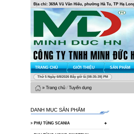
Địa chỉ: 369A Vũ Văn Hiếu, phường Hà Tu, TP Hạ Lon
TRANG CHỦ
GIỚI THIỆU
SẢN PHẨM
Thứ 5 Ngày 6/8/2026 Bây giờ là [08:35:40] PM
»
Trang chủ
/
Tuyển dụng
DANH MỤC SẢN PHẨM
PHỤ TÙNG SCANIA