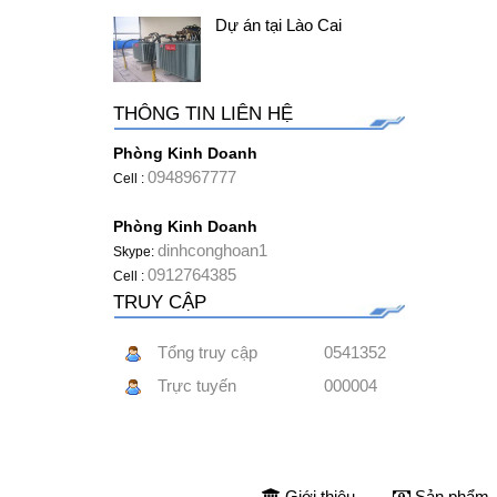
Dự án tại Lào Cai
THÔNG TIN LIÊN HỆ
Phòng Kinh Doanh
0948967777
Cell :
Phòng Kinh Doanh
dinhconghoan1
Skype:
0912764385
Cell :
TRUY CẬP
Tổng truy cập
0541352
Trực tuyến
000004
Giới thiệu
Sản phẩm