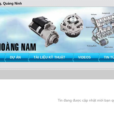
g, Quảng Ninh
DỰ ÁN
TÀI LIỆU KỸ THUẬT
VIDEOS
TIN T
Tin đang được cập nhật mời bạn qu