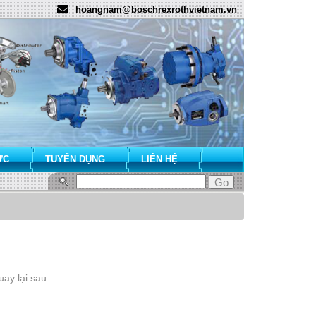
hoangnam@boschrexrothvietnam.vn
ỨC
TUYỂN DỤNG
LIÊN HỆ
ay lại sau