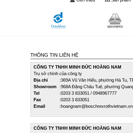
THÔNG TIN LIÊN HỆ
CÔNG TY TNHH MINH ĐỨC HOÀNG NAM​
Trụ sở chính của công ty
Địa chỉ
:
369A Vũ Văn Hiếu, phường Hà Tu, T
Showroom
:
968A Đặng Châu Tuệ, phường Quan
Tel
:
0203 3 833051 / 0948967777
Fax
:
0203 3 833051
Email
:
hoangnam@boschrexrothvietnam.vn
CÔNG TY TNHH MINH ĐỨC HOÀNG NAM​