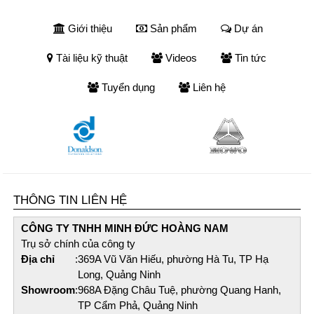
Giới thiệu
Sản phẩm
Dự án
Tài liệu kỹ thuật
Videos
Tin tức
Tuyển dụng
Liên hệ
THÔNG TIN LIÊN HỆ
CÔNG TY TNHH MINH ĐỨC HOÀNG NAM​
Trụ sở chính của công ty
Địa chỉ
:
369A Vũ Văn Hiếu, phường Hà Tu, TP Hạ
Long, Quảng Ninh
Showroom
:
968A Đặng Châu Tuệ, phường Quang Hanh,
TP Cẩm Phả, Quảng Ninh