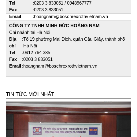
Tel
:
0203 3 833051 / 0948967777
Fax
:
0203 3 833051
Email
:
hoangnam@boschrexrothvietnam.vn
CÔNG TY TNHH MINH ĐỨC HOÀNG NAM​
Chi nhánh tại Hà Nội
Địa
:
Tổ 19 phường Mai Dịch, quận Cầu Giấy, thành phố
chỉ
Hà Nội
Tel
:
0912 764 385
Fax
:
0203 3 833051
Email
:
hoangnam@boschrexrothvietnam.vn
TIN TỨC MỚI NHẤT