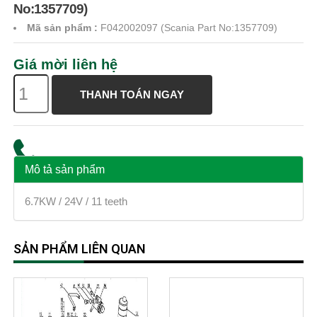
No:1357709)
Mã sản phẩm
:
F042002097 (Scania Part No:1357709)
Giá mời liên hệ
THANH TOÁN NGAY
Mô tả sản phẩm
6.7KW / 24V / 11 teeth
SẢN PHẨM LIÊN QUAN