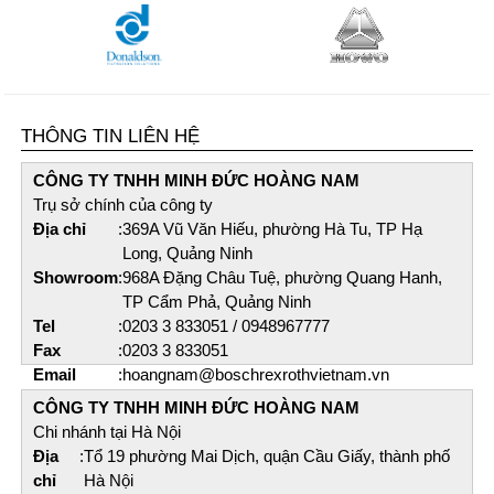
THÔNG TIN LIÊN HỆ
CÔNG TY TNHH MINH ĐỨC HOÀNG NAM​
Trụ sở chính của công ty
Địa chỉ
:
369A Vũ Văn Hiếu, phường Hà Tu, TP Hạ
Long, Quảng Ninh
Showroom
:
968A Đặng Châu Tuệ, phường Quang Hanh,
TP Cẩm Phả, Quảng Ninh
Tel
:
0203 3 833051 / 0948967777
Fax
:
0203 3 833051
Email
:
hoangnam@boschrexrothvietnam.vn
CÔNG TY TNHH MINH ĐỨC HOÀNG NAM​
Chi nhánh tại Hà Nội
Địa
:
Tổ 19 phường Mai Dịch, quận Cầu Giấy, thành phố
chỉ
Hà Nội