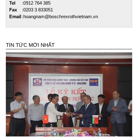
Tel
:
0912 764 385
Fax
:
0203 3 833051
Email
:
hoangnam@boschrexrothvietnam.vn
TIN TỨC MỚI NHẤT