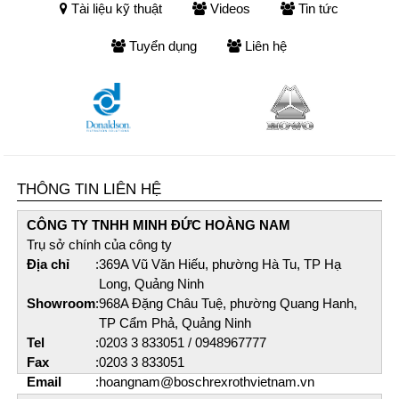
Tài liệu kỹ thuật
Videos
Tin tức
Tuyển dụng
Liên hệ
THÔNG TIN LIÊN HỆ
CÔNG TY TNHH MINH ĐỨC HOÀNG NAM​
Trụ sở chính của công ty
Địa chỉ
:
369A Vũ Văn Hiếu, phường Hà Tu, TP Hạ
Long, Quảng Ninh
Showroom
:
968A Đặng Châu Tuệ, phường Quang Hanh,
TP Cẩm Phả, Quảng Ninh
Tel
:
0203 3 833051 / 0948967777
Fax
:
0203 3 833051
Email
:
hoangnam@boschrexrothvietnam.vn