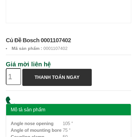
Củ Đề Bosch 0001107402
Mã sản phẩm
:
0001107402
Giá mời liên hệ
THANH TOÁN NGAY
Mô tả sản phẩm
Angle nose opening
105 °
Angle of mounting bore
75 °
Coupling clamp
50