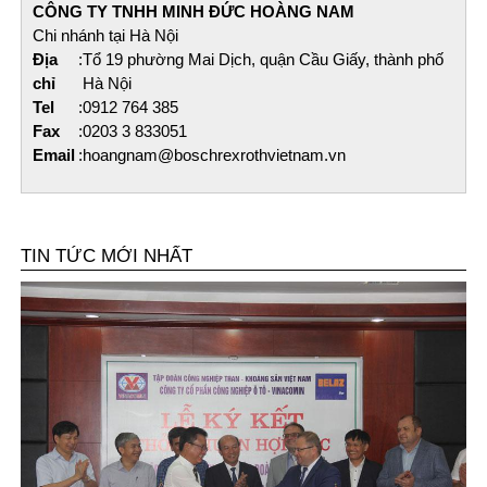
CÔNG TY TNHH MINH ĐỨC HOÀNG NAM​
Chi nhánh tại Hà Nội
Địa
:
Tổ 19 phường Mai Dịch, quận Cầu Giấy, thành phố
chỉ
Hà Nội
Tel
:
0912 764 385
Fax
:
0203 3 833051
Email
:
hoangnam@boschrexrothvietnam.vn
TIN TỨC MỚI NHẤT