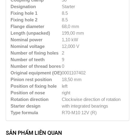
Designation
Starter
Fixing hole 1
8.5
Fixing hole 2
8.5
Flange diameter
68,0 mm
Length (unpacked)
199,00 mm
Nominal power
1,10 kW
Nominal voltage
12,000 V
Number of fixing holes
2
Number of teeth
9
Number of thread bores
0
Original equipment (OE)
0001107402
Pinion rest position
18,50 mm
Position of fixing hole
left
Position of nose
right
Rotation direction
Clockwise direction of rotation
Starter design
with integrated bearings
Type formula
R70-M10 12V (R)
SẢN PHẨM LIÊN QUAN